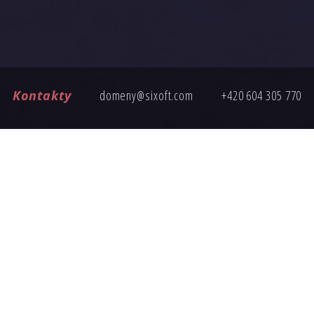
Kontakty
domeny@sixoft.com
+420 604 305 770
ČASTÉ DOTAZY
ete poptávku, tady jsou odpovědi na nejčastější otázky k nákup
Jak probíhá převod domény?
Je cena domény pevná?