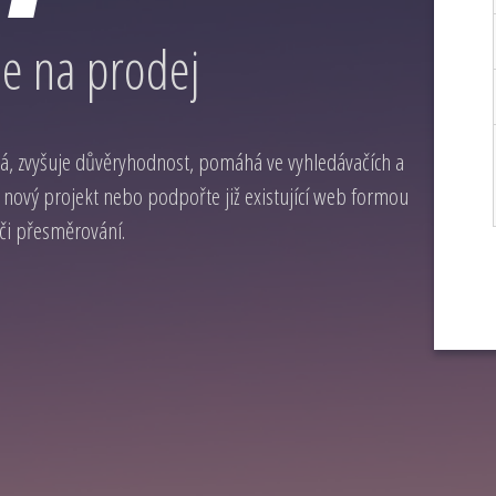
e na prodej
, zvyšuje důvěryhodnost, pomáhá ve vyhledávačích a
 nový projekt nebo podpořte již existující web formou
 či přesměrování.